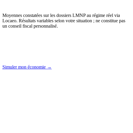
Moyennes constatées sur les dossiers LMNP au régime réel via
Locaeo. Résultats variables selon votre situation ; ne constitue pas
un conseil fiscal personnalisé.
Simuler mon économie →
“
En tant que juriste fiscaliste, je voyais des propriétaires
LMNP payer 1 200 € par an à un comptable pour une
liasse fiscale. Et à côté, payer encore un logiciel de