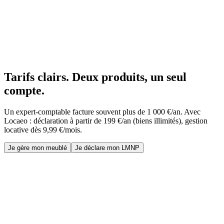
Tarifs clairs. Deux produits, un seul
compte.
Un expert-comptable facture souvent plus de 1 000 €/an. Avec
Locaeo : déclaration à partir de 199 €/an (biens illimités), gestion
locative dès 9,99 €/mois.
Je gère mon meublé
Je déclare mon LMNP
Locaeo Gestion
bonnement mensuel