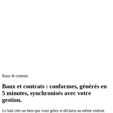
Quittances et appels de loyer automatiques
Révision annuelle calculée selon l'indice INSEE
Suivi des paiements et relances impayés
Gérer mon meublé →
Baux & contrats
Baux et contrats : conformes, générés en
5 minutes, synchronisés avec votre
gestion.
Le bail crée un bien que vous gérez et déclarez au même endroit.