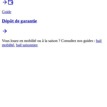
Guide
Dépôt de garantie
Vous louez en mobilité ou à la saison ? Consultez nos guides :
bail
mobilité
,
bail saisonnier
.
Amortissements composant par composant (murs, toiture,
meubles...)