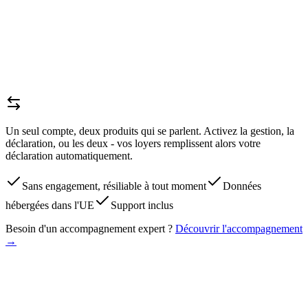
États des lieux via l'app
bientôt
Tableau de bord financier
Colocation & bail mobilité
Stockage de documents
réer mon compte
14 jours pour vous décider, sans carte bancaire.
Un seul compte, deux produits qui se parlent.
Activez la gestion, la
déclaration, ou les deux - vos loyers remplissent alors votre
déclaration automatiquement.
Sans engagement, résiliable à tout moment
Données
hébergées dans l'UE
Support inclus
Besoin d'un accompagnement expert ?
Découvrir l'accompagnement
→